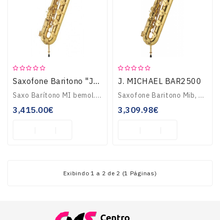
Guitarras
E
Baixos
J. MICHAEL BAR2500
Saxofone Baritono "JMICHAEL"BAR2500
Instrumentos
De
Saxo Barítono MI bemol.Lacado.Con llave de LA y FA.Con estuche...
Saxofone Baritono Mib, com chave La e Fa, estojo. Acabamento dourado..
Cordas
3,415.00€
3,309.98€
Percussão
Sopro
Exibindo 1 a 2 de 2 (1 Páginas)
TV-
VIDEO-
MULTIMÉDIA