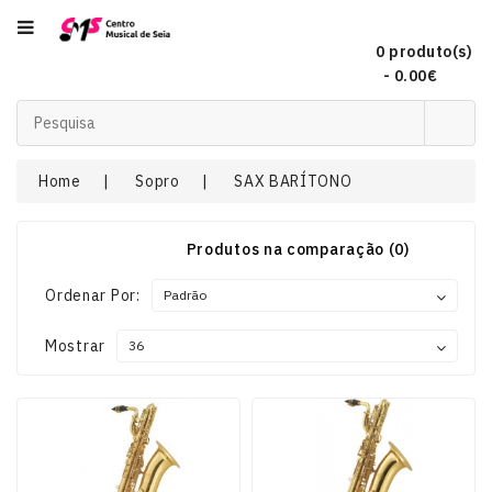
Categoria
0 produto(s)
- 0.00€
Acordeões
Home
Sopro
SAX BARÍTONO
Audio
Produtos na comparação (0)
Concertinas
Ordenar Por:
Mostrar
DJ
EFEITOS
DE
LUZ