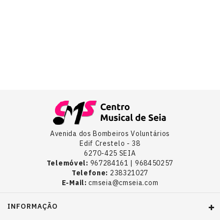
Guitarras
E
Baixos
Instrumentos
De
Cordas
Percussão
Avenida dos Bombeiros Voluntários
Edif Crestelo - 38
6270-425 SEIA
Telemóvel:
967284161 | 968450257
Sopro
Telefone:
238321027
E-Mail:
cmseia@cmseia.com
TV-
VIDEO-
INFORMAÇÃO
MULTIMÉDIA