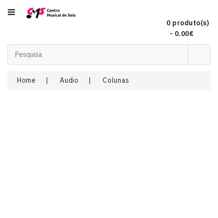
Categoria
0 produto(s)
- 0.00€
Acordeões
Home
Audio
Colunas
Audio
Concertinas
DJ
EFEITOS
DE
LUZ