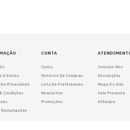
RMAÇÃO
CONTA
ATENDIMENT
ós
Conta
Contate-Nos
s E Envios
Histórico De Compras
Devoluções
a De Privacidade
Lista De Preferencias
Mapa Do Site
E Condições
Newsletter
Vale Presente
ntes
Promoções
Afiliados
e Reclamações