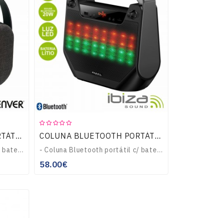
COLUNA BLUETOOTH PORTÁTIL 2X3W MALA AUX/BAT PRETO DENVER
COLUNA BLUETOOTH PORTÁTIL 4" 20W USB/BT/BAT LED IBIZA
- Coluna Bluetooth portátil c/ bateria Preta- Ouça a sua música em qualquer lugar- Potência: 2x3Wrms (pico: 2x6Wmáx)- Formato mala c/ alça, Bluetooth V4.1- Bate..
- Coluna Bluetooth portátil c/ bateria e LEDs- Ouça a sua música em qualquer lugar- Ligue ao seu Smartphone, Tablet, ou qualquerdispositivo c/ conectividade Blu..
58.00€