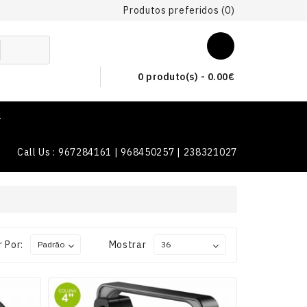
Produtos preferidos (0)
0 produto(s) - 0.00€
T
Call Us : 967284161 | 968450257 | 238321027
 Por:
Mostrar