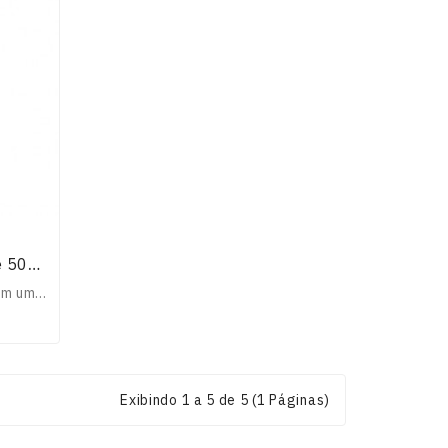
Sistema 2.1 Home Theatre 500W (SHFT52B) - FENTON
Elegantes torres de 3 Vias com uma potencia maxima de 500W de excelente som. A reprodução de graves é profunda e envolvente graças a um subwoofer lateral. Com u..
Exibindo 1 a 5 de 5 (1 Páginas)