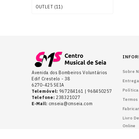
OUTLET (11)
INFO
Sobre N
Avenida dos Bombeiros Voluntários
Edif Crestelo - 38
Entrega
6270-425 SEIA
Polític
Telemóvel:
967284161 | 968450257
Telefone:
238321027
Termos 
E-Mail:
cmseia@cmseia.com
Fabrica
Livro D
Online