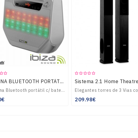
COLUNA BLUETOOTH PORTÁTIL 4" 20W USB/BT/BAT LED IBIZA
- Coluna Bluetooth portátil c/ bateria e LEDs- Ouça a sua música em qualquer lugar- Ligue ao seu Smartphone, Tablet, ou qualquerdispositivo c/ conectividade Blu..
0€
209.98€