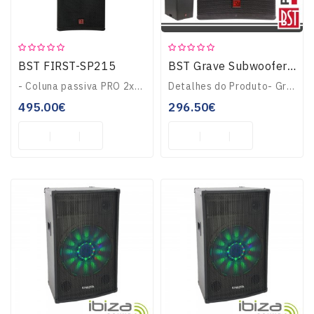
BST FIRST-SP215
BST Grave Subwoofer Passivo Pro 12" 1600W 15MM Mdf FIRST-SP12S
- Coluna passiva PRO 2x15" Full-Range- Potência RMS: 600Wrms (2400Wmáx)- Acabamento c/ pintura texturizada- Painel contraplacado 15mm, grelha metálica- Frequênc..
Detalhes do Produto- Grave Subwoofer passivo PRO 12"- Potência RMS: 400Wrms (1600Wmáx)- Acabamento c/ pintura texturizada- Painel contraplacado 15mm, grelha met..
495.00€
296.50€