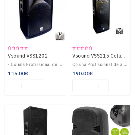
Vsound VSS1202
Vsound VSS215 Coluna Profissional 2 X 15" 1600W
- Coluna Profissional de 2 Vias- Potência Máxima: 300Wrms (600Wmáx)- Woofer: 12" (31cm)- Tweeter DOME- Sensibilidade: 94dB (+/-2dB)..
Coluna Profissional de 3 ViasPotência Máxima: 2x350Wrms (1400Wmáx Pico)Woofer: 2 x 15" (38cm), Íman: 50 oz (VSW15)Tweeter DOME, Impedância: 8 Ohm (VST03)Sensibi..
115.00€
190.00€