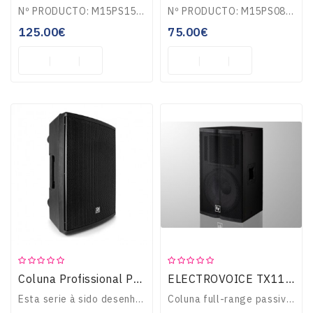
Nº PRODUCTO: M15PS15M15PS15Potencia: RMS: 200 W.Altavoz 15”, dos vías. 8 Ohm.Conexiones: 2 x Speakon.Con ruedas.Medidas: 480 mm x 740 mm x 395 mm.Peso: 11 Kgs...
Nº PRODUCTO: M15PS08M15PS08Potencia: RMS: 80 W.Altavoz 8”, dos vías. 8 Ohm.Conexiones: 2 x Speakon.Medidas: 295 mm x 438 mm x 245 mm.Peso: 4 Kgs...
125.00€
75.00€
Coluna Profissional Passiva 12" 1200W (PD412P) - Power Dynamics
ELECTROVOICE TX1122 500W
Esta serie à sido desenhada com acabamento de polipropileno para resistir à alta potencia e manter um peso leve para o seu uso em aplicações moveis. Perfeito pa..
Coluna full-range passiva da série Tour-X, com 500w continuos (2000w Peak), altifalante 12\"...