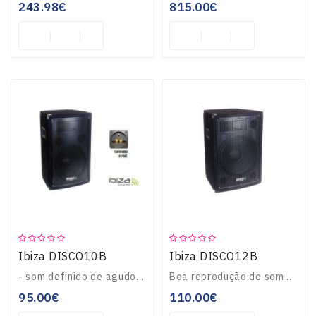
243.98€
815.00€
Ibiza DISCO10B
Ibiza DISCO12B
- som definido de agudos, medios e tambem com boa reproducao com graves precisos- Coluna de 3 vias- Potencia (RMS/Peak Level): 200/400W- Woofer de alta eficiênc..
Boa reprodução de som com graves precisos.Woofer de 12”/30cm de alta eficiênciaGrelha em metal.Cobertura com tapete acústico pretoPegas laterais e encaixes para..
95.00€
110.00€