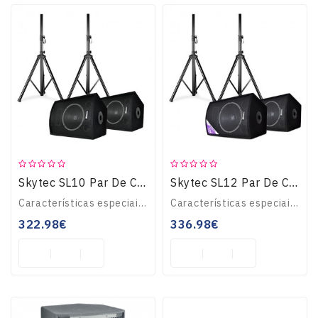
Skytec SL10 Par De Colunas Disco C/tripé Woofer De 10" 250Wmax 2x Tripé
Skytec SL12 Par De Caixas Disco C/ Tripé Woofer De 12" 200W/300Wmax
Características especiaisPar de colunas PA de 2 vias passivas cada com Subwoofer 25 cm de (10") para uma potência de pico até 500 W (250 W máx)Flange standard p..
Características especiaisPar de colunas de PA passivas de 2 vias, com subwoofer de 30 cm (12") cada para potência de pico de até 600 W (200 W de potênci/3..
322.98€
336.98€