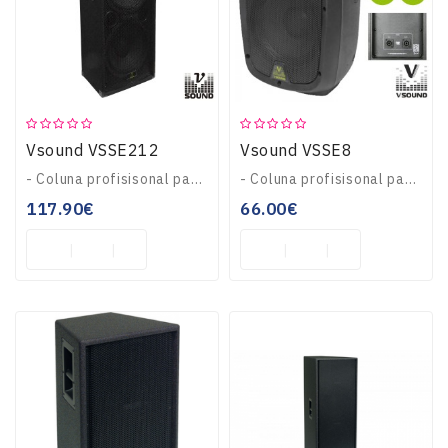
Vsound VSSE212
Vsound VSSE8
- Coluna profisisonal passiva 2 vias 2x12"- Potência RMS: 2x 175Wrms (700Wmáx)- Altifalantes: 2x12" (31cm) e Tweeter 1"- Em madeira c/ alcatifa, cantos metálico..
- Coluna profisisonal passiva 2 vias 8"- Potência RMS: 120Wrms (240Wmáx)- Woofer: 8" / 20cm, sensibilidade: 110dB- Tweeter DOME (VST05), 2 Speakon fêmea- Frequê..
117.90€
66.00€