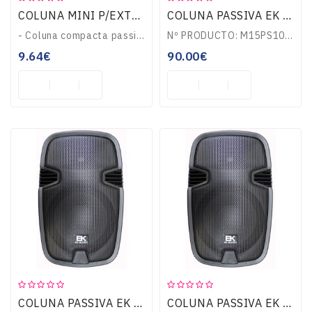
COLUNA MINI P/EXTERIOR 45573
COLUNA PASSIVA EK AUDIO DE 10 120W M15PS10
- Coluna compacta passiva p/ exterior- Potência máxima: 5W, impedância: 8 Ohms- Inclui suporte de instalação ajustável- Coluna compacta e robusta em ABS Preto- ..
Nº PRODUCTO: M15PS10M15PS10Potencia: RMS: 120 W.Altavoz 10”, dos vías. 8 Ohm.Conexiones: 2 x Speakon.Medidas: 360 mm x 545 mm x 295 mm.Peso: 6 Kgs...
9.64€
90.00€
COLUNA PASSIVA EK AUDIO DE 15 200W M15PS15
COLUNA PASSIVA EK AUDIO DE 8 80W M15PS08