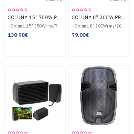
COLUNA 15" 700W PRETA IBIZA X-LED15
COLUNA 8" 200W PRETA IBIZA X-LED8
- Coluna 15" 350Wrms/700Wmáx- Entradas: 2x 6.35mm / SPEAKON- LEDS ativados através da batida dos graves- Frequência: 45Hz-20.000Hz- Impedância: 8 Ohm- Dimensões..
- Coluna 8" 100Wrms/200Wmáx- Entradas: 2x 6.35mm- LEDS ativados através da batida dos graves- Frequência: 50Hz-20.000Hz- Impedância: 8 Ohm- Dimensões: 29 x 26 x..
130.98€
79.00€