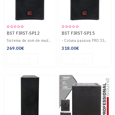
Teclados
OUTLET
BST FIRST-SP12
BST FIRST-SP15
Sistema de som de madeira 8 "feito de MDF, 2 vias. Inclui 8" woofer e 3/4 "tweeter...
- Coluna passiva PRO 15" Full-Range- Potência RMS: 300Wrms (1200Wmáx)- Acabamento c/ pintura texturizada- Painel contraplacado 15mm, grelha metálica- Frequência..
269.00€
318.00€