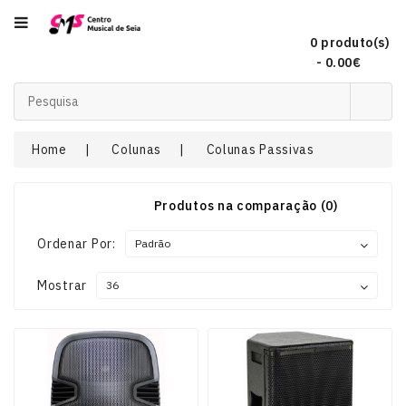
Categoria
0 produto(s)
- 0.00€
Acordeões
Home
Colunas
Colunas Passivas
Audio
Produtos na comparação (0)
Concertinas
Ordenar Por:
Mostrar
DJ
EFEITOS
DE
LUZ