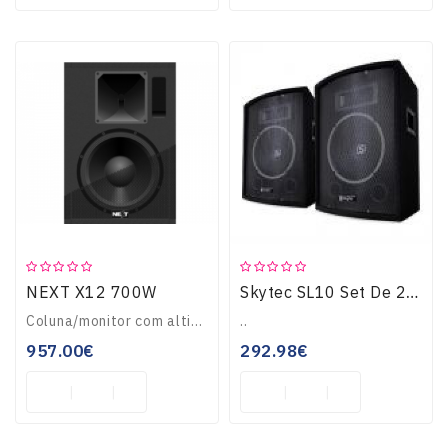
NEXT X12 700W
Skytec SL10 Set De 2 Colunas Passivas Woofer 10" Monitor 150/250W Max
Coluna/monitor com altifalante 12\" + 1\", 700w AES..
..
957.00€
292.98€