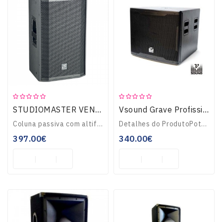
STUDIOMASTER VENTURE12 COLUNA PASSIVA
Vsound Grave Profissional Subwoofer 15" 8 Ohm 900wmáx VSSW15P
Coluna passiva com altifalante de 12” e driver de compressão de 1,7”, 400w RMS / 1600 peak, SPL Max 132db, resposta de frequências 55hz-20khz, 17kg...
Detalhes do ProdutoPotência Máxima: 900Wmáx, SubWoofer c/ filtro Passivo, Frequência resposta: 40Hz-3.5KHzSistema de alta Eficiência com Grande Nível de Pressão..
397.00€
340.00€