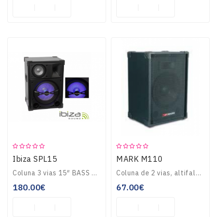
Ibiza SPL15
MARK M110
Coluna 3 vias 15″ BASS REFLEX MDF/ABSPotência RMS: 350Wrms (700Wmáx)Impedância: 4 Ohms, sensiblidade: 90dBFrequência resposta: 20-20.000HzCone Prateado iluminad..
Coluna de 2 vias, altifalante 10\", 100W RMS a 8 Ohm...
180.00€
67.00€