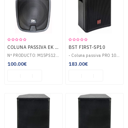
Guitarras
E
Baixos
BST FIRST-SP10
COLUNA PASSIVA EK AUDIO DE 12 150W M15PS12
Instrumentos
De
Nº PRODUCTO: M15PS12M15PS12Potencia: RMS: 150 W.Altavoz 12”, dos vías. 8 Ohm.Conexiones: 2 x Speakon.Con ruedas.Medidas: 420 mm x 630 mm x 342 mm.Peso: 9 Kgs...
- Coluna passiva PRO 10" Full-Range- Potência RMS: 200Wrms (800Wmáx)- Acabamento c/ pintura texturizada- Painel contraplacado 15mm, grelha metálica- Frequência ..
Cordas
100.00€
183.00€
Percussão
Sopro
TV-
VIDEO-
MULTIMÉDIA