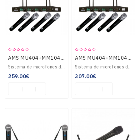
Guitarras
E
Baixos
Instrumentos
AMS MU404+MM104 MICROS MÃO SEM FIOS
AMS MU404+MM104 MICROS MÃO SEM FIOS
De
Cordas
Sistema de microfones de mão com 4 canais UHF com amplitude de frequências entre 614-806mhz, composto por uma central receptora, e quatro microfones de mão sem ..
Sistema de microfones de mão com 4 canais UHF com amplitude de frequências entre 614-806mhz, composto por uma central receptora, e quatro microfones de mão sem ..
259.00€
307.00€
Percussão
Sopro
TV-
VIDEO-
MULTIMÉDIA