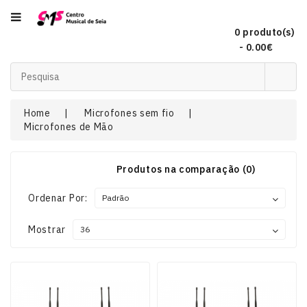
Categoria
0 produto(s)
- 0.00€
Acordeões
Home
Microfones sem fio
Microfones de Mão
Audio
Produtos na comparação (0)
Concertinas
Ordenar Por:
DJ
Mostrar
EFEITOS
DE
LUZ