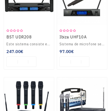
Teclados
OUTLET
BST UDR208
Ibiza UHF10A
Este sistema consiste em um receptor UHF e 2 microfones UHF de mão.Banda de frequência UHF (frequência harmonizada CEE)8 frequências selecionáveis ​​por canalEc..
Sistema de microfone sem fio UHF que consiste em um transmissor de microfone de mão com um cartucho de boa qualidade e um receptor equipado com uma tela LCD.&nb..
247.00€
97.00€