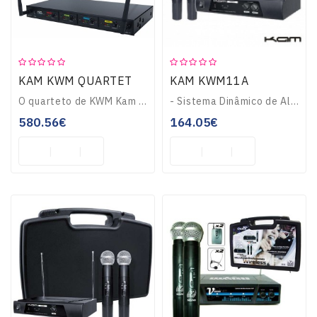
KAM KWM QUARTET
KAM KWM11A
O quarteto de KWM Kam é o mais recente no intervalo de Kam KWM. Após o sucesso dos modelos anteriores, o novo sistema de microfone de Kam inclui 4 wireless, tát..
- Sistema Dinâmico de Alteração de Frequências- Filtro de banda entreita multi-nívelar- Baixas interferências em frequências VHF- Saída Áudio XLR Balanceada- An..
580.56€
164.05€