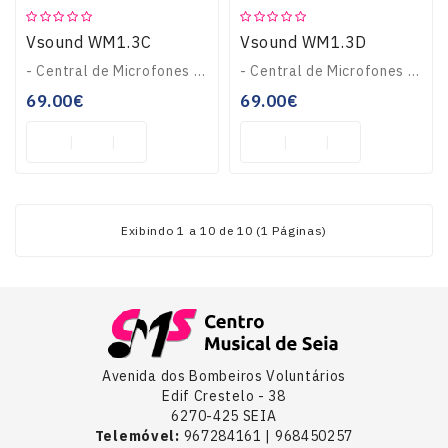
Vsound WM1.3C
Vsound WM1.3D
- Central de Microfones s/ fios VHF 231.50MHz- Tecnologia dinâmica de alteração frequências- Baixas interferências em frequências VHF- Composto p/ microfone: Mã..
- Central de Microfones sem fios VHF 259.10MHz- Tecnologia dinâmica de alteração frequências- Baixas interferências em frequências VHF- Composto p/ microfone: M..
69.00€
69.00€
Exibindo 1 a 10 de 10 (1 Páginas)
Avenida dos Bombeiros Voluntários
Edif Crestelo - 38
6270-425 SEIA
Telemóvel:
967284161 | 968450257