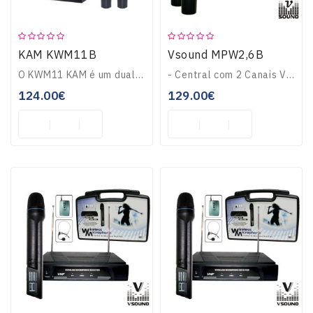
KAM KWM11B
Vsound MPW2,6B
O KWM11 KAM é um dual channel, VHF wireless sistema de microfone com 2 microfones de transmissor de mão e um receptor de 1U de meia largura. Este é um grande pa..
- Central com 2 Canais VHF: 254.1/232.1MHz- Sistema de Microfones Sem Fios- Funciona com uma Bateria de 9V (Cada)- Autonomia até 6 Horas- Raio de Alcance até 30..
124.00€
129.00€