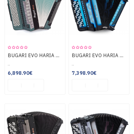
Guitarras
E
Baixos
Instrumentos
BUGARI EVO HARIA B55 AQUAMARINE
BUGARI EVO HARIA B55 BLUE SKY
De
Cordas
..
..
6,898.90€
7,398.90€
Percussão
Sopro
TV-
VIDEO-
MULTIMÉDIA