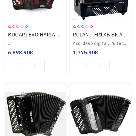
BUGARI EVO HARIA B55 WOODEN
ROLAND FR1XB BK ACORDEÃO DIGITAL
..
Acordeão digital, 26 teclas,72 baixos, 16 sons de acordeão, +40 sons diferentes, novo sistema de fole, MIDI,USB, amplificação 2x7w...
6,898.90€
1,775.90€