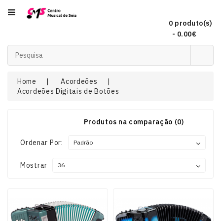
Categoria
0 produto(s)
- 0.00€
Acordeões
Home
Acordeões
Acordeões Digitais de Botões
Audio
Produtos na comparação (0)
Concertinas
Ordenar Por:
DJ
Mostrar
EFEITOS
DE
LUZ