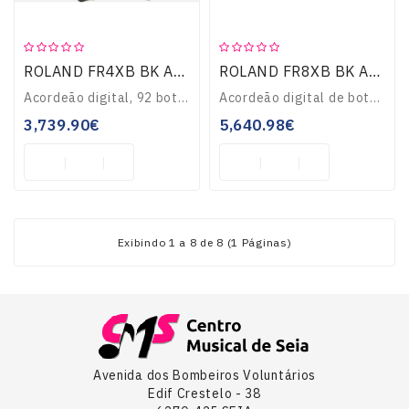
ROLAND FR4XB BK ACORDEÃO DIGITAL
ROLAND FR8XB BK ACORDEÃO DIGITAL
Acordeão digital, 92 botões,120 baixos, fonte sonora do topo de gama FR8X, 100 sons de acordeão, 162 de orquestra e 32 de órgão, 3 stes de bateria, efeitos, gra..
Acordeão digital de botões. 92 botões sensitivos e com aftertouch na mão direita, 120 baixos sensitivos na mão esquerda, com modo Standard, Free Bass, Orch. Bas..
3,739.90€
5,640.98€
Exibindo 1 a 8 de 8 (1 Páginas)
Avenida dos Bombeiros Voluntários
Edif Crestelo - 38