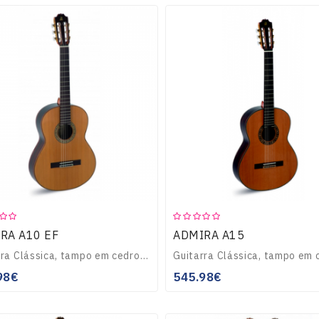
RA A10 EF
ADMIRA A15
Guitarra Clássica, tampo em cedro maciço, corpo em Pausanto da india, filetes embutidos no tampo e funfo, braço de Caoba com reforço de pausanto, escala e ponte..
98€
545.98€