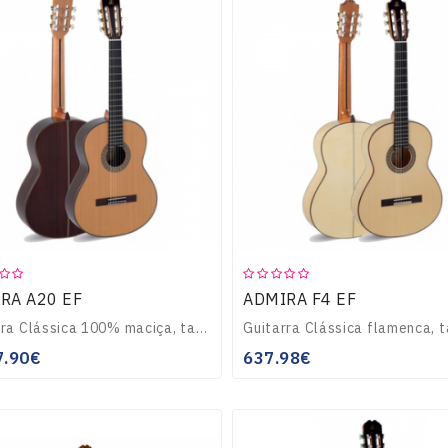
RA A20 EF
ADMIRA F4 EF
Guitarra Clássica 100% maciça, tampo em cedro maciço, corpo em Pausanto da india maciço, filetes embutidos no tampo e funfo, braço de Caoba com reforço de ébano..
7.90€
637.98€