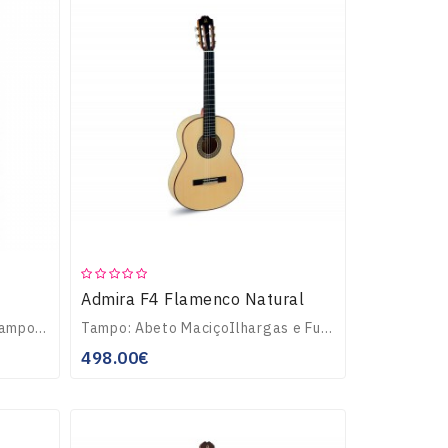
Admira F4 Flamenco Natural
Guitarra Clássica flamenca, tampo em abeto maciço, corpo em Cipreste, filetes de pausanto e acer embutidos no tampo e funfo, braço de Caoba com reforço de pausa..
Tampo: Abeto MaciçoIlhargas e Fundo: CipresteBraço: Mogno com reforçoEscala: ÉbanoPonte: Pau-santoCarrilhões: DouradosQuilha: CompletaCordas: Savarez ..
498.00€