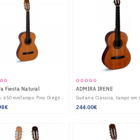
a Fiesta Natural
ADMIRA IRENE
Escala: 650 mmTampo: Pino OregónCorpo: SapeliAcabamento: NaturalTamanho: ReduzidoComprimento: 975 mmTrastes: Alpaca..
98€
244.00€