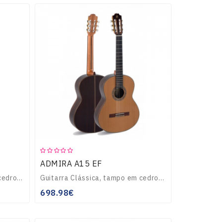
ADMIRA A15 EF
Guitarra Clássica, tampo em cedro maciço, corpo em Pausanto da india, filetes embutidos no tampo e funfo, braço de Caoba com reforço de ébano, escala em ébano e..
Guitarra Clássica, tampo em cedro maciço, corpo em Pausanto da india, filetes embutidos no tampo e funfo, braço de Caoba com reforço de ébano, escala em ébano e..
698.98€