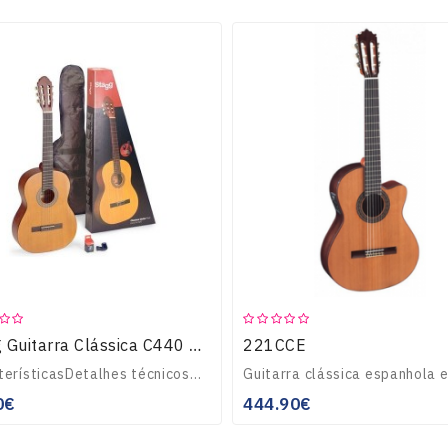
221CCE
Stagg Guitarra Clássica C440 Mate Natural
CaracterísticasDetalhes técnicosOrientaçãoDestrosTipologiaClássicasDetalhes do ProdutoCódigo de barras: 5414428227676..
0€
444.90€