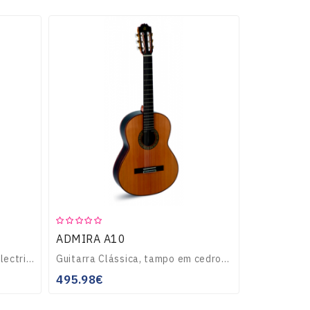
ADMIRA A10
Guitarra clássica espanhola electrificada, tampo em Abeto maciço, aros e fundo em Sapelli, perfil em Acer, escala em pausanto da india, pickup Mings MG30...
Guitarra Clássica, tampo em cedro maciço, corpo em Pausanto da india, filetes embutidos no tampo e funfo, braço de Caoba com reforço de pausanto, escala e ponte..
495.98€