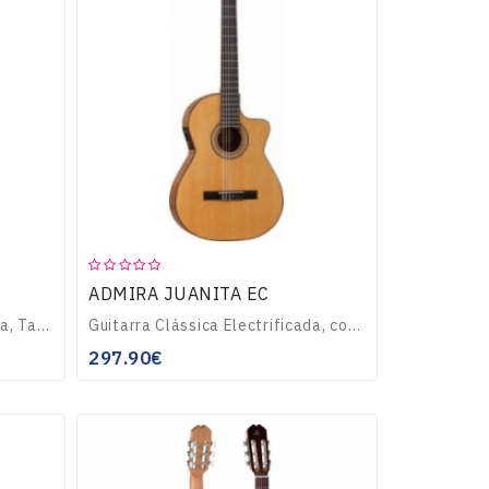
ADMIRA JUANITA EC
Guitarra Clássica Electrificada, Tampo em pinho Oregon, corpo em sapeli com rebordo escuro no tampo e fundo, carrilhão niquelado, com equalizador Shadow P3B...
Guitarra Clássica Electrificada, com Cutaway, Tampo em pinho Oregon, corpo em sapeli com rebordo escuro no tampo e fundo, carrilhão niquelado, com equalizador S..
297.90€