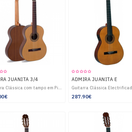
RA JUANITA 3/4
ADMIRA JUANITA E
Guitarra Clássica com tampo em Pinho Oregon, fundo e laterais em Sapeli, escala em Mogno e cravelhas em Nickel...
00€
287.90€