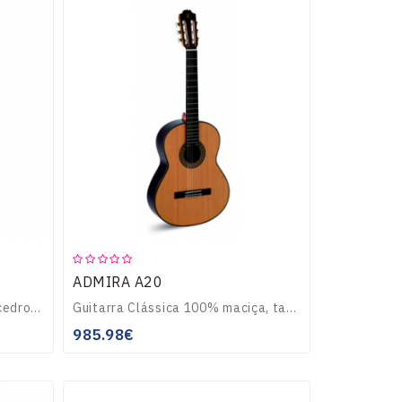
ADMIRA A20
Guitarra Clássica, tampo em cedro maciço, corpo em Sapelli, braço de Caoba, escala e ponte em pausanto, pickup Fishman Classic III, carrilhões dourado lira, cor..
Guitarra Clássica 100% maciça, tampo em cedro maciço, corpo em Pausanto da india maciço, filetes embutidos no tampo e funfo, braço de Caoba com reforço de ébano..
985.98€