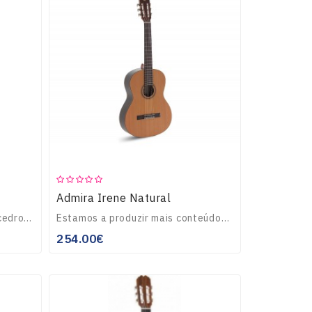
Admira Irene Natural
Guitarra Clássica, tampo em cedro maciço, corpo em pausanto, braço de Caoba africana, escala e ponte em pausanto, contorno em madeira no tampo, carrilhões mecân..
Estamos a produzir mais conteúdos sobre este artigo.Por favor consulte mais tarde...
254.00€