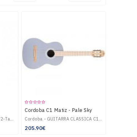
Cordoba C1 Matiz - Pale Sky
-Guitarra clássica tamanho 1/2-Tampo: Pinho Oregon-Fundo e ilharga: Sapele-Braço: mogno africano-Escala: rosewood-Ponte: rosewood-Carrilhões: niquelados..
Cordoba - GUITARRA CLASSICA C1 Matiz Pale Sky:Dê vida à sua música em cores com a C1 Matiz! Uma nova abordagem da estética tradicional do da guitarra clássica, ..
205.90€