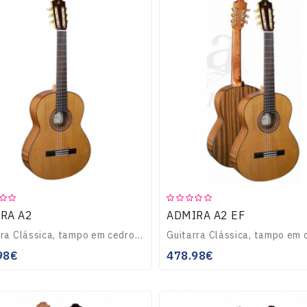
RA A2
ADMIRA A2 EF
Guitarra Clássica, tampo em cedro maciço, corpo em Sapelli, braço de Caoba, escala e ponte em pausanto, carrilhões dourado lira, cordas Savarez, acabamento bril..
98€
478.98€