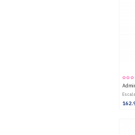
Admir
162.