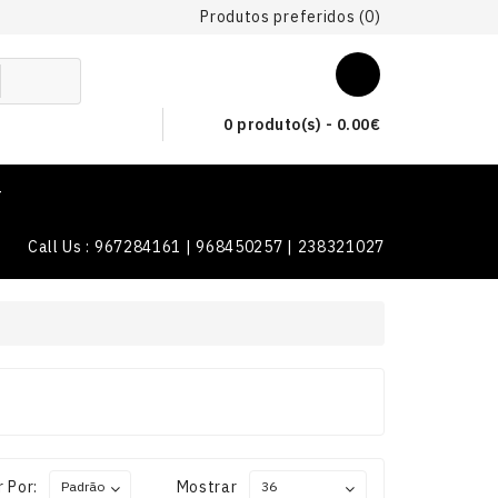
Produtos preferidos (0)
0 produto(s) - 0.00€
T
Call Us : 967284161 | 968450257 | 238321027
 Por:
Mostrar