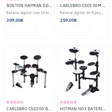
BOSTON HAYMAN DD105 BATERIA DIGITAL
CARLSBRO CSD130M BATERIA DIGITAL
Bateria digital com 10 kits de sons, display led, USB, altura do rack ajustável, o que a torna versatil para todas as idades...
Bateria digital de 8 peças, com 20 kits de bateria + 10 de utilizador, 250 sons, reverb, pads Real Feel, pads de tarola e pratos com duas zonas, pedal de bombo,..
309.00€
359.00€
CARLSBRO CSD200 BATERIA DIGITAL
HITMAN HD3 BATERIA DIGITAL