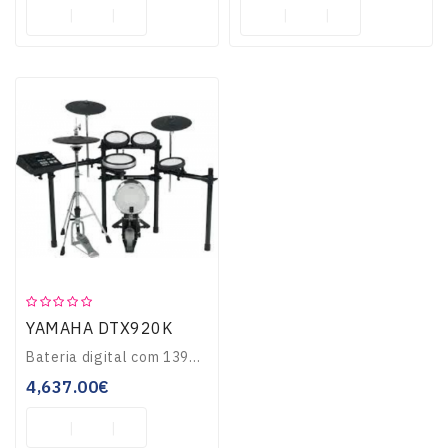
YAMAHA DTX920K
Bateria digital com 1391 sons, sequenciador integrado. Memória RAM 512Mb. 64 notas de polifonia, 50 kits de bateria pré-definidos...
4,637.00€