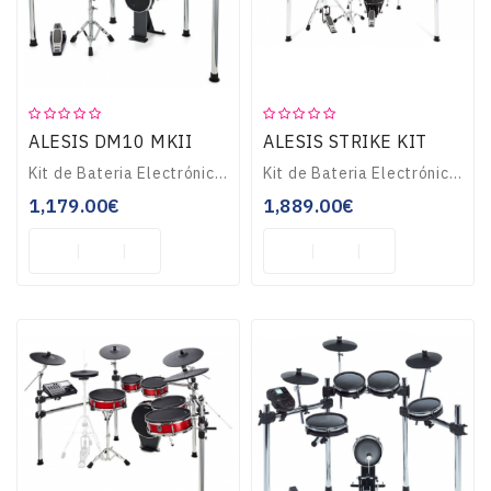
Teclados
OUTLET
ALESIS DM10 MKII
ALESIS STRIKE KIT
Kit de Bateria Electrónica de 10-Peças, com peles Mesh.Toms com 2-zonas (10”,10”,12”,12”), Tarola 2-zonas (12”) e Bombo (8”).Hi-Hat (12”), dois Crash (14”) e Ri..
Kit de Bateria Electrónica de 8-Peças com rede no pad bombo, tarola e timbalões. Módulo Strike com 1600 sons, 110 kits, display led a cores de 4,3”, importação ..
1,179.00€
1,889.00€