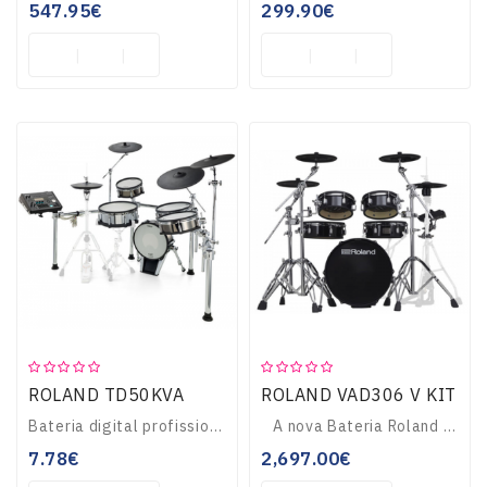
547.95€
299.90€
ROLAND TD50KVA
ROLAND VAD306 V KIT
Bateria digital profissional, com fonte sonora Prismatic Sound Modeling, 100 kits pré-definidos, leitor WAV a partir de SD card, interface USB 10 canais para gr..
A nova Bateria Roland VAD306 V-Drums Acoustic Design E-Drum Kit com Double Mesh Head está seguramente entre as Baterias de Sonho de Qualq..
7.78€
2,697.00€