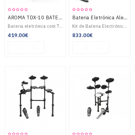
AROMA TDX-10 BATERIA DIGITAL
Bateria Eletrónica Alesis DM5
Bateria eletrónica com 7 pads + 2 pedais, 12 sons de bateria e 43 músicas internas para praticar. Saída para auscultadores. MIDI para funcionalidades acrescidas..
Kit de Bateria Electrónica de 8-Peças com rede no pad bombo, tarola e timbalões. Módulo com 600 sons, até 70 kits, importação de samples por usb, entrada para 1..
419.00€
833.00€