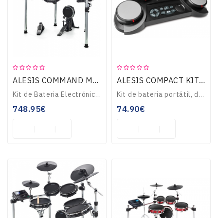
Guitarras
E
Baixos
ALESIS COMMAND MESH KIT
ALESIS COMPACT KIT 4
Instrumentos
De
Kit de Bateria Electrónica de 8-Peças com rede no pad bombo, tarola e timbalões. Módulo com 600 sons, até 70 kits, importação de samples por usb, entrada para 1..
Kit de bateria portátil, de mesa, com 4-pads. 4 pads sensíveis ao toque. 70 sons de percussão e 50 play-along. Inclui baquetas e transformador. Funciona com pil..
Cordas
748.95€
74.90€
Percussão
Sopro
TV-
VIDEO-
MULTIMÉDIA