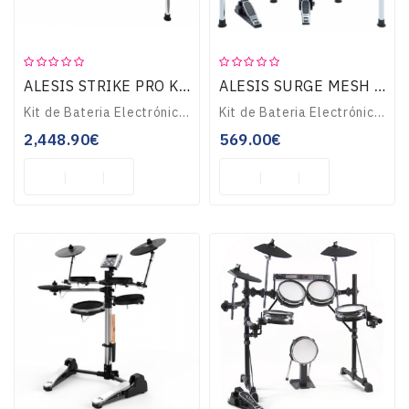
ALESIS STRIKE PRO KIT
ALESIS SURGE MESH KIT
Kit de Bateria Electrónica de 8-Peças com rede no pad bombo, tarola e timbalões. Módulo Strike com 1600 sons, 110 kits, display led a cores de 4,3”, importação ..
Kit de Bateria Electrónica de 8-Peças, 5 pads com Mesh Heads. Configuração: 1 pad tarola 10” com duplo trigger, 3 pads 8” com duplo trigger, 1 pad bombo com ped..
2,448.90€
569.00€