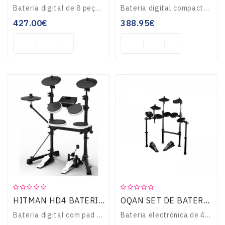
Bateria digital de 8 peças, com 26 kits de bateria + 15 de utilizador, 458 sons, equalizador 3 bandas, efeitos, pads Real Feel, pads de tarola e pratos com duas..
Bateria digital compacta e leve, pad tarola 8” com duplo trigger (pele/rimshot), pad choques, crash e ride de 8”, polifonia 64 notas, 349 sons, 25 efeitos, 30 r..
427.00€
388.95€
HITMAN HD4 BATERIA DIGITAL
OQAN SET DE BATERIA ELECTRONICA QPD-10 MOBILE SET
Bateria digital com pad tarola 8” com duplo trigger (pele/rimshot), pad choques, crash e ride de 8”, polifonia 64 notas, 349 sons, 25 efeitos, 30 ritmos de acom..
Bateria electrónica de 4 pads de bateria, 3 pads de prato, pedal de controlo de hi-hat e pedal de bombo. 10 presets de bateria. com 30 músicas e 12 loops. Metró..