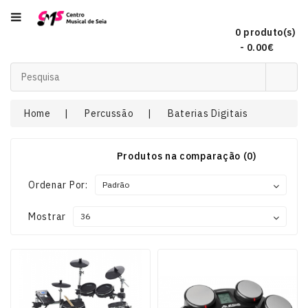
Categoria
0 produto(s)
- 0.00€
Acordeões
Home
Percussão
Baterias Digitais
Audio
Produtos na comparação (0)
Concertinas
Ordenar Por:
Mostrar
DJ
EFEITOS
DE
LUZ