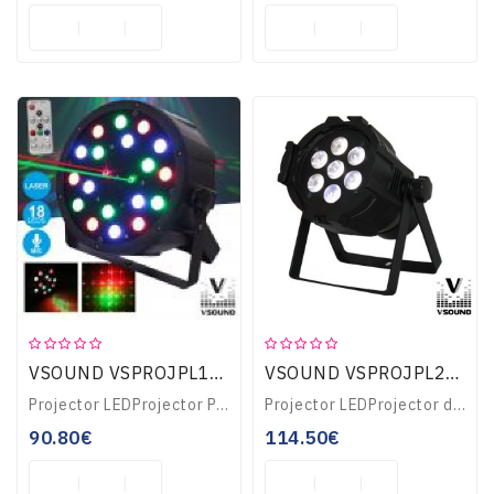
VSOUND VSPROJPL18LA
VSOUND VSPROJPL27A
Projector LEDProjector PAR c/ 18 LEDS RGB e Laser6 LEDS, Verdes, 6x Vermelhos e 6 AzuisLaser FIREFLY RG (Verde e Vermelho)Vermelho @ 100mW, Verde @ 30mWOperação..
Projector LEDProjector de Luz com 7 LEDS 15W RGBAW DMX VSOUND VSPROJPL27AProjector c/ LED RGBWA e efeitos de controloLEDs: 7 LEDs c/ 15W potência RGBWASom activ..
90.80€
114.50€