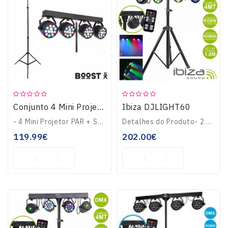
Teclados
OUTLET
Ibiza DJLIGHT60
Conjunto 4 Mini Projector Par 12W RGBW LED + Suporte BOOST-LIGHT70
- 4 Mini Projetor PAR + Suporte- Número de LEDs: 4x12 LEDs RGBW c/ 12W- Modos: Auto, DMX, Master/Slave, Remoto- Tensão funcionamento: 240VAC- Peso: 0,000 kg...
Detalhes do Produto- 2 Projetores PAR c/ 12 LEDS RGBW 1W (cada)- 2 Projetores Moonflower c/ LEDS RGBWA- Master-Slave, DMX c/ 9/19 canais e controlo IR- Cabo ali..
119.99€
202.00€