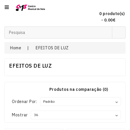
Categoria
0 produto(s)
- 0.00€
Acordeões
Home
EFEITOS DE LUZ
Audio
EFEITOS DE LUZ
Concertinas
Produtos na comparação (0)
DJ
Ordenar Por:
EFEITOS
Mostrar
DE
LUZ