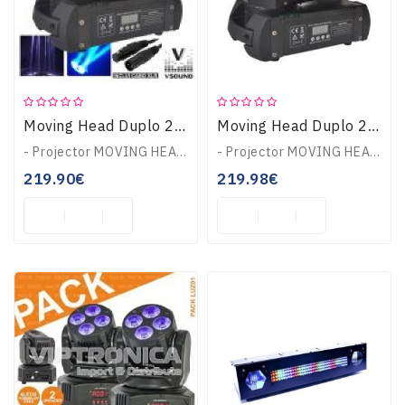
Moving Head Duplo 2 LEDS 12W Duplo DMX LEDMV210RGBW
Moving Head Duplo 2 LEDS 12W Duplo DMX Mic VSOUND LEDMV210RGBW
- Projector MOVING HEAD Duplo c/ 2 módulos- Movimentos independentes c/ controlo DMX- LEDs: cada módulo tem 1 LED CREE RGBW 10W- Modo DMX: 15/18 Canais, Strobe,..
- Projector MOVING HEAD Duplo c/ 2 módulos- Movimentos independentes c/ controlo DMX- LEDs: cada módulo tem 1 LED CREE RGBW 10W- Modo DMX: 15/18 Canais, Strobe,..
219.90€
219.98€