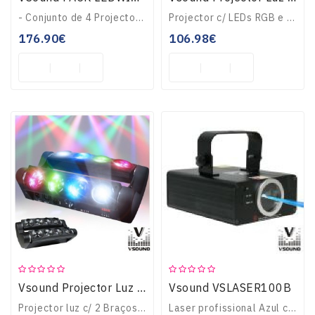
- Conjunto de 4 Projectores c/ suporte Luzes- Projector a LEDS c/ 18 LEDS RGB- LEDS: 6 Vermelhos, 6 Verdes e 6 Azuis- Suporte p/ luzes ajustável robusto Preto- ..
Projector c/ LEDs RGB e efeitos de controloNúmero de LEDs: 36 LEDs c/ 3W potência12 LEDs Vermelhos, 12x Azuis e 12x VerdesSom activo, MASTER-SLAVE, 7 canais DMX..
176.90€
106.98€
Vsound VSLASER100B
Vsound Projector Luz C/ 8 Leds 10W Cree Rgbw Dmx VSPROJ810RGBW
Projector luz c/ 2 Braços rotativos e 8 feixes luzLEDS: 8 LEDS CREE RGBW c/ 10W potênciaEstroboscópio dimável 0-100% c/ escurecimentoInclinação: 145º, programas..
Laser profissional Azul c/ DMX512 e regulaçãoOperação DMX512, microfone embutidoRegulação intensidade, Laser azul c/ 100mWFornecido c/ suporte de instalaçãoTens..