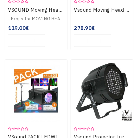
VSOUND Moving Head Mini 18 Leds 3w Rgb Dmx Mic
Vsound Moving Head Profissional 7 Leds Dmx Mic LEDMVP710RGBW
- Projector MOVING HEAD compacto com LEDs- Número de LEDs: 18 LEDs RGB 3W- Controlo DMX com 12 canais, controlo AutoMaster-Slave, Dimmer electrónico: 0-100%- Ro..
..
119.00€
278.90€
VSound PACK LEDWING
Vsound Projector Luz C/ 36 Leds 3W Rgb Dmx VSPROJ108A