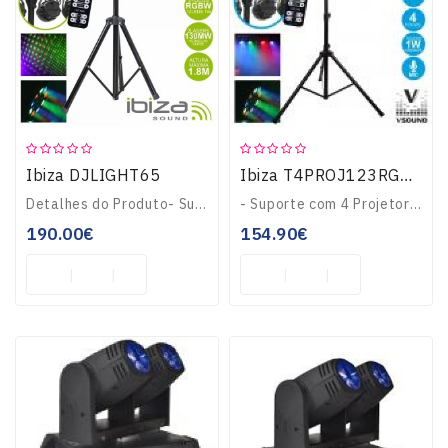
Ibiza DJLIGHT65
Ibiza T4PROJ123RGBW
Detalhes do Produto- Suporte com 2 projetores PAR e 2 lasers- 2 Projetores PAR com 12 LEDS RGBW 1W (cada)- 2 Lasers Verde e Vermelho com 130mW (cada)- Master-Sl..
- Suporte com 4 Projetores PAR a LEDs SLIM- LEDs: 12 LEDS CREE RGBW por unidade- Equipado com comando IR e microfone para efeitos- Altura regulável até 195cm, c..
190.00€
154.90€