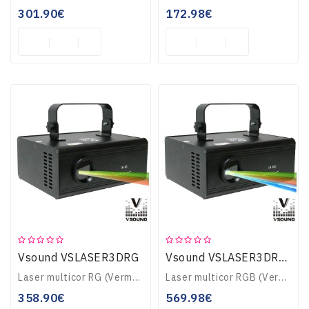
301.90€
172.98€
Vsound VSLASER3DRG
Vsound VSLASER3DRGB
Laser multicor RG (Vermelho e Verde) 3DFornecido c/ suporte de instalação, Vermelho150mW @ 650nm, Verde 80mW @ 532nmProdução de efeitos 3D, Plug & PlayContr..
Laser multicor RGB (Vermelho, Verde e Azul) 3DFornecido c/ suporte de instalaçãoVermelho 200mW, Verde 100mW e Azul 300mWProdução de efeitos 3D, Plug & PlayC..
358.90€
569.98€