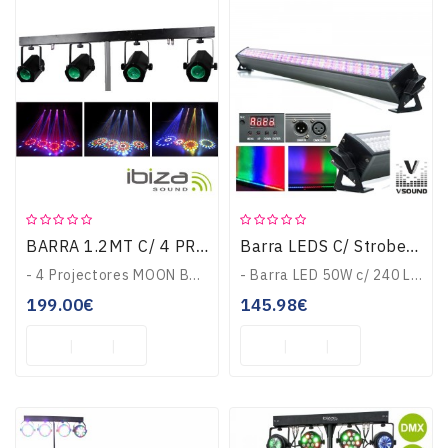
Guitarras
E
Baixos
Instrumentos
De
Cordas
BARRA 1.2MT C/ 4 PROJECT LED RGBWA 228 LEDS IBIZA 4MOON-BAR
Barra LEDS C/ Strobe 240 LEDS 10mm RGB DMX VSOUND VSLEDB240RGB
Percussão
- 4 Projectores MOON BAR incorporados numabarra c/ controlador DMX e controlo remoto IR- Projectores LED RGBW c/ 36 LEDs Brancos, 48Vermelhos, 36 Verdes, 36 Âmb..
- Barra LED 50W c/ 240 LEDS RGB e Strobe- LEDs: 80x Vermelhos, 80x Verdes e 80x Azuis- Funções: DMX, Auto, Som activo c/ microfone,MASTER/SLAVE, equipado c/ 13 ..
199.00€
145.98€
Sopro
TV-
VIDEO-
MULTIMÉDIA