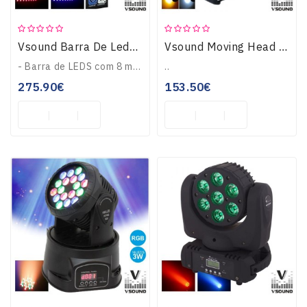
Vsound Barra De Leds C/ 8 Leds Rgbw 10w Dmx LEDMV810RGBW
Vsound Moving Head 8 Leds Cree 10w Rgbw Dmx Mic LEDMV811RGBW
- Barra de LEDS com 8 módulos LED e Strobe- LEDS: 8 LEDS CREE RGBW com 10W potência- Motores com 230º rotação para efeitos- Controlo de LEDs Em grupo e individu..
..
275.90€
153.50€