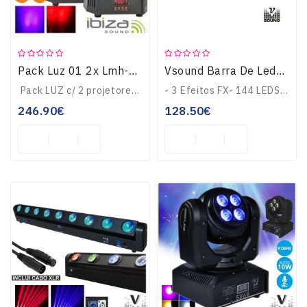
Pack Luz 01 2x Lmh-MiniWash IBIZA
Vsound Barra De Leds C/ 2 Strobe Rgb LEDFXBAR2
Pack LUZ c/ 2 projetores Moving Head- LEDS: 4 LEDS CREE 6 em 1 RGBWA-UV 18W- Controlo DMX c/ 16/18 canais, controlo Auto,Som, Master-Slave, efeito arco ir..
- 3 Efeitos FX- 144 LEDS de Alto Brilho- Protocolo DMX512- Modos de Operação: Som Activo, DMX,Master-SlaveDimensões: 600 x 170 x 205 mm Prazo de entrega 3 a 5 d..
246.90€
128.50€