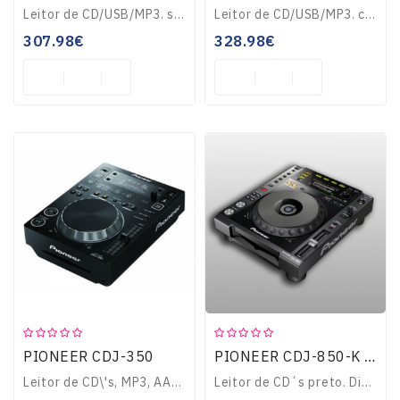
Leitor de CD/USB/MP3. suporte para pastas e ID3 tags. pitch até 100%. função scratching. loop perfeito. contador auto BPM. antishock. saídas RCA e XLR...
Leitor de CD/USB/MP3. controlador de software. interface USB incorporado. prato sensível ao toque. 3 hot cues. pré-mapeado para Serato DJ. buffer antischock. nã..
307.98€
328.98€
PIONEER CDJ-350
PIONEER CDJ-850-K LEITOR DE CD'S
Leitor de CD\'s, MP3, AAC, WAV, AIFF, multi-formato USB, Midi, controlo por software, Rekordbox incluído...
Leitor de CD´s preto. Display de grandes dimensões, Emulador de Vinil, Entradas USB A/B e ligação de rede...