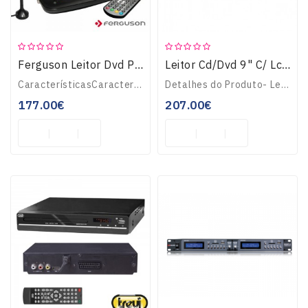
Ferguson Leitor Dvd Portátil 9 C/ Lcd Usb/Sd Bateria 1000ma
Leitor Cd/Dvd 9" C/ Lcd Usb/Sd Colunas 2x20w + Comando
CaracterísticasCaracterísticasFormatoDVDRádioPortáteisDetalhes do Produto- TV comLeitor DVD portátil com LCD 9" e USB- Leitor CD e DVD, leitor cartões SD/MMcomM..
Detalhes do Produto- Leitor DVD c/ TFT/LCD 9" USB e comando- Leitor CD e DVD, SD/MMC e rádio FM- Inclui suporte, cabo AV e cabo alimentação- Equipado c/ 2 colun..
177.00€
207.00€