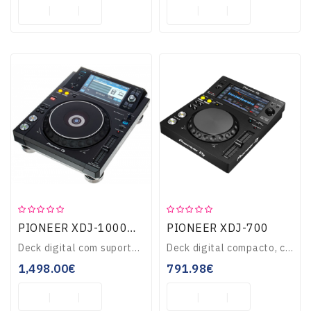
PIONEER XDJ-700
PIONEER XDJ-1000MK2
Deck digital com suporte para áudio de alta resolução compatível com o software de gestão de músicas RekordBox. Pro DJ Link...
Deck digital compacto, compatível com o software de gestão de músicas RekordBox. Ecrã tátil de grandes dimensões. Possibilidade de carregar faixas via USB ou Wi..
1,498.00€
791.98€