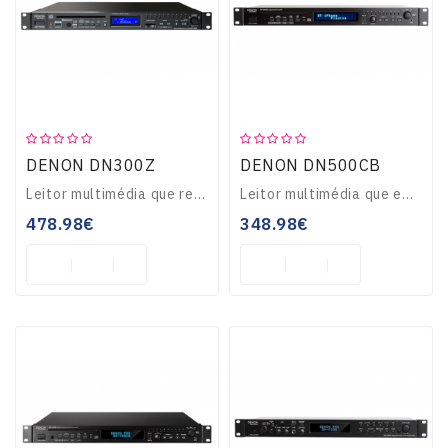
Guitarras
E
Baixos
DENON DN300Z
DENON DN500CB
Instrumentos
De
Leitor multimédia que reproduz CD/USB/SD, formatos WAV/AAC/MP3, bluetooth até 8 dispositivos, Drive de CD e leitura super rápida, suporta disco externo, função ..
Leitor multimédia que emparelha por Bluetooth até 8 equipamentos, slot para CD, porta Usb para pen, 10 teclas de acesso directo às pistas, entrada auxiliar mini..
Cordas
478.98€
348.98€
Percussão
Sopro
TV-
VIDEO-
MULTIMÉDIA