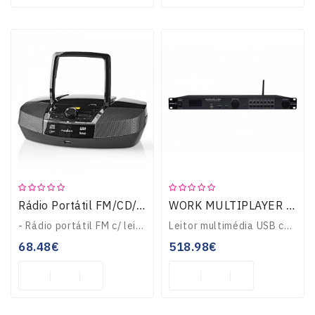
Rádio Portátil FM/CD/AUX/USB/BT Colunas 12W SPBB200BK
WORK MULTIPLAYER 12 LEITOR MULTIMÉDIA
- Rádio portátil FM c/ leitor USB/CD- Leitor CD, USB, AUX, FM e Bluetooth V3.0- Guarda até 40 estações de rádio- Alça embutida p/ facilitar o transporte- Compri..
Leitor multimédia USB com rádio FM e Streaming graças à sua ligação Wifi e LAN. Ecrã com informação completa, controlo possível por RS232, saída auscultadore, e..
68.48€
518.98€