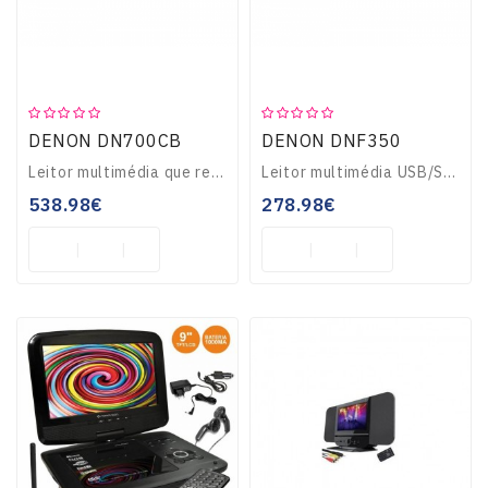
Teclados
OUTLET
DENON DN700CB
DENON DNF350
Leitor multimédia que reproduz CD, USB, Bluetooth(4.0) and AUX. Com ligação à internet. Reproduz ficheiros WAV e MP3. Saídas não balanceadas RCA e balanceadas X..
Leitor multimédia USB/SD, entrada minijack auxiliar e bluetooth até 8 dispositivos. Entrada mic/line através de ficha Combi XLR/Jack com controlo de ganho e pha..
538.98€
278.98€