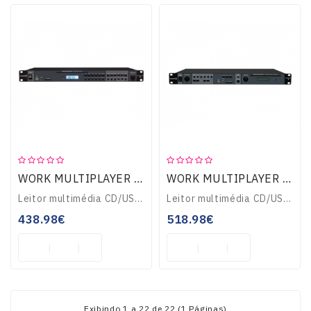
WORK MULTIPLAYER 4 LEITOR MULTIMÉDIA
WORK MULTIPLAYER 5 LEITOR MULTIMÉDIA
Leitor multimédia CD/USB/MP3/WMA com rádio AM/FM, controlo possível por RS232, leitor CD com antishock, função Random, play all e repat, comando à distância...
Leitor multimédia CD/USB/MP3/WMA com rádio AM/FM, controlo possível por RS232, saída auscultadores, função Random, programa, memória para 10 rádios, 2 entradas ..
438.98€
518.98€
Exibindo 1 a 22 de 22 (1 Páginas)