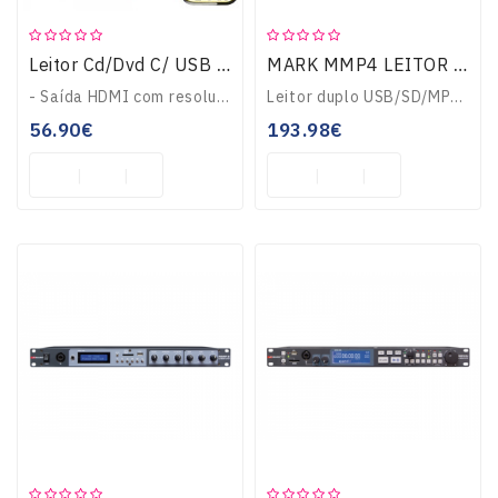
Leitor Cd/Dvd C/ USB Comando TREVI DVMI3580HD
MARK MMP4 LEITOR MULTIMÉDIA
- Saída HDMI com resolução FullHD 1080P- Saída USB, Display LED- Controlo remoto incluído- Leitor de mpeg4 / dvd / cd / mp3 / jpeg- Saída RCA de áudio e vídeo- ..
Leitor duplo USB/SD/MP3. Cada leitor tem porta USB e slor SD/MMC, ecrã 18x2 com informação ID tag completa da repdorução. Função repetição, 5 configurações de e..
56.90€
193.98€