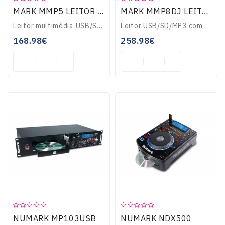
MARK MMP5 LEITOR MULTIMÉDIA
MARK MMP8DJ LEITOR MULTIMÉDIA
Leitor multimédia USB/SD/MP3. Cada leitor tem porta USB e slor SD/MMC, ecrã 18x2 com informação ID tag completa da repdorução. Função repetição, 5 configurações..
Leitor USB/SD/MP3 com entrada de microfone, ideal para instalações de rack. Entrada de micro com controlo de volume, porta USB e slot SD, auto Cue, tempo lock, ..
168.98€
258.98€
NUMARK MP103USB
NUMARK NDX500