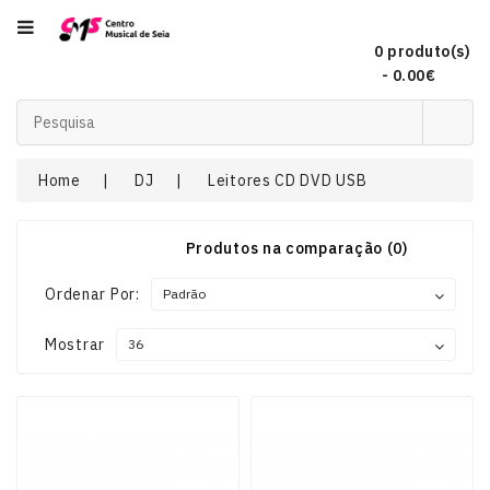
Categoria
0 produto(s)
- 0.00€
Acordeões
Home
DJ
Leitores CD DVD USB
Audio
Produtos na comparação (0)
Concertinas
Ordenar Por:
Mostrar
DJ
EFEITOS
DE
LUZ