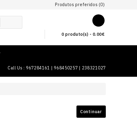
Produtos preferidos (0)
0 produto(s) - 0.00€
T
Call Us : 967284161 | 968450257 | 238321027
Continuar