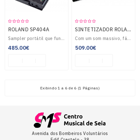
ROLAND SP404A
SINTETIZADOR ROLAND SH-01 GAIA
Sampler portátil que funciona com 6 pilhas AA ou transformador, microfone incorporado, entrada de microfone externo, 20 efeitos DSP, 3 controladores em tempo re..
Com um som massivo, fácil manuseio, e custo-benefício excelente, o GAIA SH-01 é um sintetizador moderno com todo o charme da escola analógica. Um chip poderoso ..
485.00€
509.00€
Exibindo 1 a 6 de 6 (1 Páginas)
Avenida dos Bombeiros Voluntários
Edif Crestelo - 38