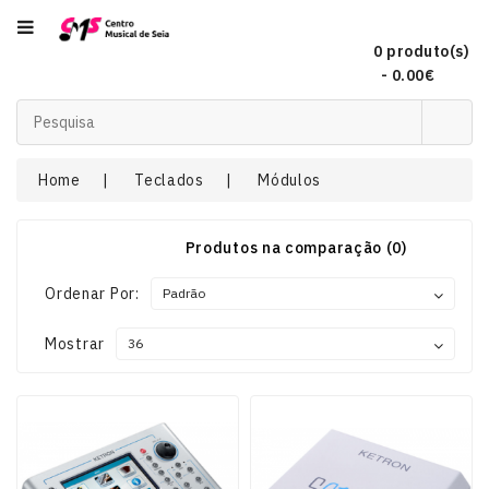
Categoria
0 produto(s)
- 0.00€
Acordeões
Home
Teclados
Módulos
Audio
Produtos na comparação (0)
Concertinas
Ordenar Por:
Mostrar
DJ
EFEITOS
DE
LUZ