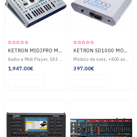
Guitarras
E
Baixos
KETRON MIDJPRO MÓDULO
KETRON SD1000 MÓDULO
Instrumentos
De
Audio e Midi Player, 143 ritmos, +500 sons, 47 sets de bateria, 267 loops audio, input microfone e guitarra, vocalizer, juke box, secção dj, memória interna 16G..
Módulo de sons, +800 sons, 248 loops audio de ritmos, polifonia 128 vozes, processador de efeitos DSP, peso 0.5kg...
Cordas
1,947.00€
397.00€
Percussão
Sopro
TV-
VIDEO-
MULTIMÉDIA