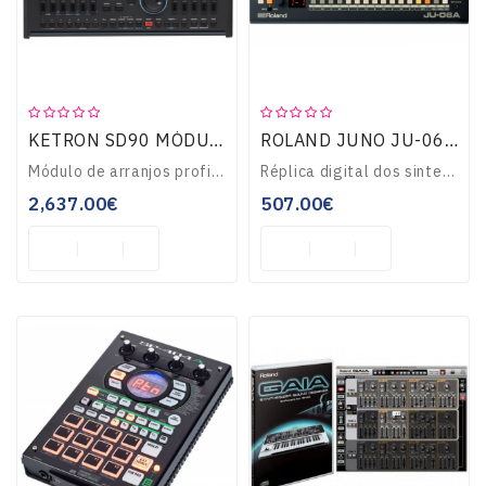
Teclados
OUTLET
KETRON SD90 MÓDULO
ROLAND JUNO JU-06A MÓDULO
Módulo de arranjos profissional, polifonia 128 notas, ecrã táctil 7”, Launch pad até 2048 projectos, 400 ritmos, Audio Drums, mais de 530 Grooves, Live Guitar, ..
Réplica digital dos sintetizadores Juno-60 e Juno-106, com polifonia a 4 vozes, baseado em tecnologia ACB, sons dos sintetizadores Juno-60 e Juno-106, controlad..
2,637.00€
507.00€