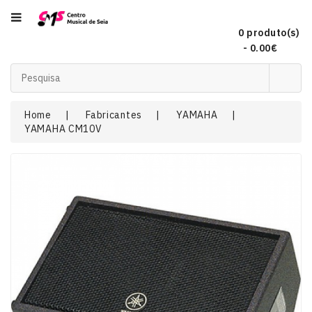
Categoria
0 produto(s)
- 0.00€
Acordeões
Home
Fabricantes
YAMAHA
YAMAHA CM10V
Audio
Concertinas
DJ
EFEITOS
DE
LUZ