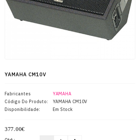
Guitarras
E
Baixos
Instrumentos
De
Cordas
YAMAHA CM10V
Percussão
Fabricantes
YAMAHA
Código Do Produto:
YAMAHA CM10V
Sopro
Disponibilidade:
Em Stock
TV-
377.00€
VIDEO-
MULTIMÉDIA