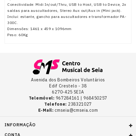
Conectividade: Midi In/out/Thru, USB to Host, USB to Device, 2x
saídas para auscultadores, Stereo Aux out/Aux in (Mini jack).
Inclui: estante, gancho para auscultadores e transformador PA-
300C.
Dimensões: 1461 x 459 x 1096mm
Peso: 60Kg
Avenida dos Bombeiros Voluntários
Edif Crestelo - 38
6270-425 SEIA
Telemóvel:
967284161 | 968450257
Telefone:
238321027
E-Mail:
cmseia@cmseia.com
INFORMAÇÃO
CONTA