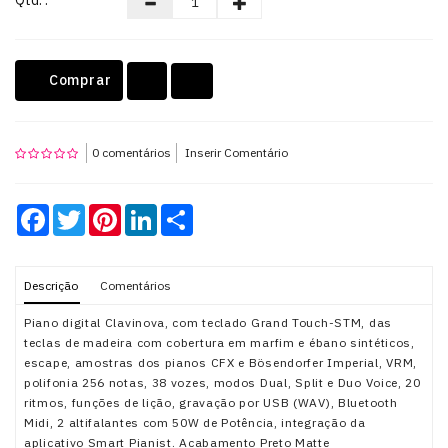
Qtd: :
Teclados
Comprar
OUTLET
0 comentários
Inserir Comentário
Facebook
Twitter
Pinterest
LinkedIn
Share
Descrição
Comentários
Piano digital Clavinova, com teclado Grand Touch-STM, das
teclas de madeira com cobertura em marfim e ébano sintéticos,
escape, amostras dos pianos CFX e Bösendorfer Imperial, VRM,
polifonia 256 notas, 38 vozes, modos Dual, Split e Duo Voice, 20
ritmos, funções de lição, gravação por USB (WAV), Bluetooth
Midi, 2 altifalantes com 50W de Potência, integração da
aplicativo Smart Pianist. Acabamento Preto Matte