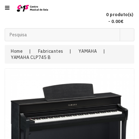
Categoria
0 produto(s)
- 0.00€
Acordeões
Home
Fabricantes
YAMAHA
YAMAHA CLP745 B
Audio
Concertinas
DJ
EFEITOS
DE
LUZ