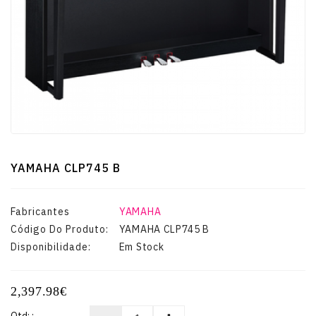
Guitarras
E
Baixos
Instrumentos
De
Cordas
YAMAHA CLP745 B
Percussão
Fabricantes
YAMAHA
Código Do Produto:
YAMAHA CLP745 B
Sopro
Disponibilidade:
Em Stock
TV-
2,397.98€
VIDEO-
MULTIMÉDIA