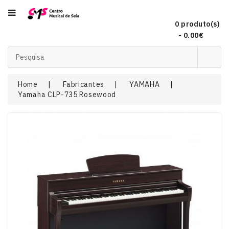
Categoria
0 produto(s)
- 0.00€
Acordeões
Home
Fabricantes
YAMAHA
Yamaha CLP-735 Rosewood
Audio
Concertinas
DJ
EFEITOS
DE
LUZ