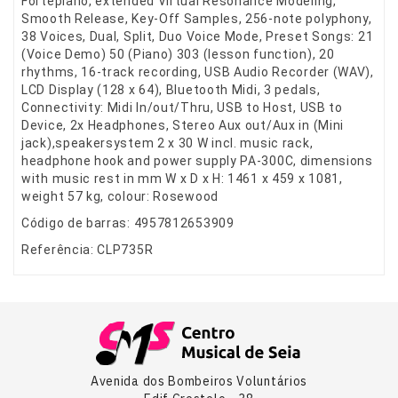
Fortepiano, extended Virtual Resonance Modeling,
Smooth Release, Key-Off Samples, 256-note polyphony,
38 Voices, Dual, Split, Duo Voice Mode, Preset Songs: 21
(Voice Demo) 50 (Piano) 303 (lesson function), 20
rhythms, 16-track recording, USB Audio Recorder (WAV),
LCD Display (128 x 64), Bluetooth Midi, 3 pedals,
Connectivity: Midi In/out/Thru, USB to Host, USB to
Device, 2x Headphones, Stereo Aux out/Aux in (Mini
jack),speakersystem 2 x 30 W incl. music rack,
headphone hook and power supply PA-300C, dimensions
with music rest in mm W x D x H: 1461 x 459 x 1081,
weight 57 kg, colour: Rosewood
Código de barras: 4957812653909
Referência: CLP735R
Avenida dos Bombeiros Voluntários