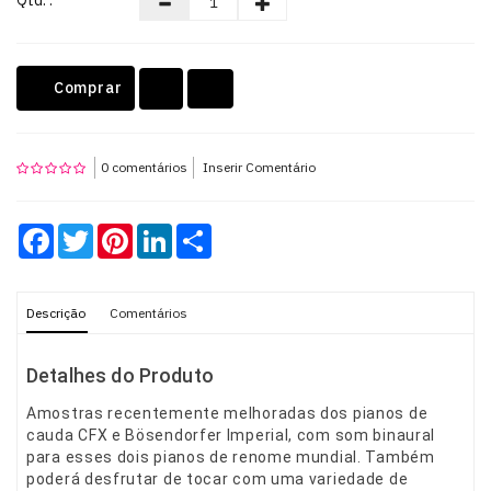
Qtd: :
Teclados
Comprar
OUTLET
0 comentários
Inserir Comentário
Facebook
Twitter
Pinterest
LinkedIn
Share
Descrição
Comentários
Detalhes do Produto
Amostras recentemente melhoradas dos pianos de
cauda CFX e Bösendorfer Imperial, com som binaural
para esses dois pianos de renome mundial. Também
poderá desfrutar de tocar com uma variedade de