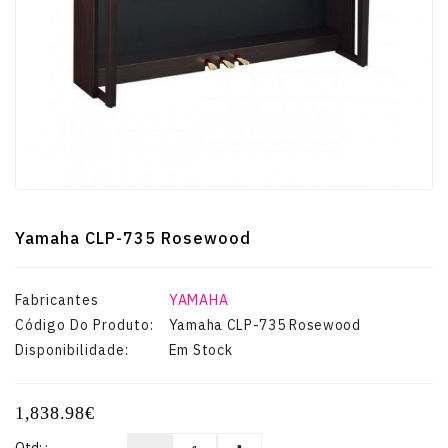
Guitarras
E
Baixos
Instrumentos
De
Cordas
Yamaha CLP-735 Rosewood
Percussão
Fabricantes
YAMAHA
Código Do Produto:
Yamaha CLP-735 Rosewood
Sopro
Disponibilidade:
Em Stock
TV-
1,838.98€
VIDEO-
MULTIMÉDIA