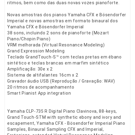
ritmos, bem como das duas novas vozes pianoforte.
Novas amostras dos pianos Yamaha CFX e Bösendorfer
Imperial e novas amostras em formato binaural dos
Yamaha CFX e Bösendorfer Imperial
38 sons, incluindo 2 sons de pianoforte (Mozart
Piano/Chopin Piano)
VRM melhorada (Virtual Resonance Modeling)
Grand Expression Modeling
Teclado GrandTouch-S™ com teclas pretas em ébano
sintético e teclas brancas em marfim sintético
Amplificação: 30e x 2
Sistema de altifalantes 16cm x 2
Gravador áudio USB (Reprodução / Gravação: WAV)
20 ritmos de acompanhamento
Smart Pianist App integration
Yamaha CLP-735 R Digital Piano Clavinova, 88-keys,
Grand Touch-STM with synthetic ebony and ivory and
escapement, Yamaha CFX - Bösendorfer Imperial Piano
Samples, Binaural Sampling CFX and Imperial,