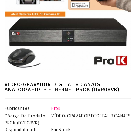
Guitarras
E
Baixos
Instrumentos
De
Cordas
Percussão
VÍDEO-GRAVADOR DIGITAL 8 CANAIS
ANALOG/AHD/IP ETHERNET PROK (DVR08VK)
Sopro
Fabricantes
Prok
Código Do Produto:
VÍDEO-GRAVADOR DIGITAL 8 CANAIS
TV-
PROK (DVR08VK)
VIDEO-
Disponibilidade:
Em Stock
MULTIMÉDIA