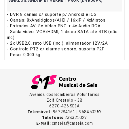
ANALOG/AHD/IP ETHERNET PROK (DVR08VK)
- DVR 8 canais c/ suporte p/ Android e iOS
- Canais: 8xAnalógicos/AHD / 16xIP / 4xMistos
- Entradas AV: 8x Vídeo BNC + 4x Áudio RCA
- Saída vídeo: VGA/HDMI, 1 disco SATA até 4TB (não
inc)
- 2x USB2.0, rato USB (inc.), alimentador 12V/2A
- Controlo PTZ c/ alarme sonoro, suporta P2P
- Peso: 0,000 kg.
Avenida dos Bombeiros Voluntários
Edif Crestelo - 38
6270-425 SEIA
Telemóvel:
967284161 | 968450257
Telefone:
238321027
E-Mail:
cmseia@cmseia.com