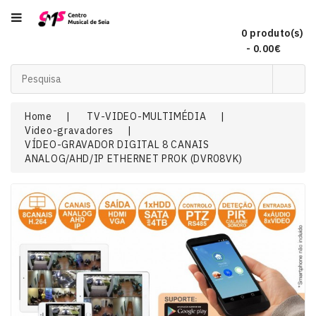
Categoria
0 produto(s)
- 0.00€
Acordeões
Home
TV-VIDEO-MULTIMÉDIA
Video-gravadores
Audio
VÍDEO-GRAVADOR DIGITAL 8 CANAIS
ANALOG/AHD/IP ETHERNET PROK (DVR08VK)
Concertinas
DJ
EFEITOS
DE
LUZ